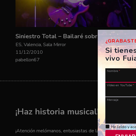
Siniestro Total – Bailaré sobre tu tumba
¿GRABASTE
ES, Valencia, Sala Mirror
Si tiene
11/12/2010
vivo Fui
pabellon67
Nombre
*
Vídeo en YouTube
*
Mensaje
¡Haz historia musical! ¡Envía t
He leído y ac
¡Atención melómanos, entusiastas de la música y amantes 