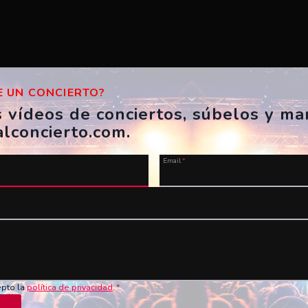
 UN CONCIERTO?
s vídeos de conciertos, súbelos y m
alconcierto.com.
Email
*
u vídeo ahora!
Nombre
*
Vídeo en YouTube
*
epto la
política de privacidad
.
*
de los conciertos en vivo!