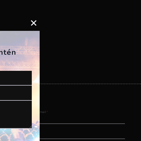
antén
Email
*