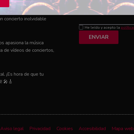
Mensaje
el que tu artista favorito
n concierto inolvidable
He leído y acepto la
polític
ENVIAR
nos apasiona la música
a de vídeos de conciertos,
al. ¡Es hora de que tu
l! 🎤🎸
Aviso legal
Privacidad
Cookies
Accesibilidad
Mapa web