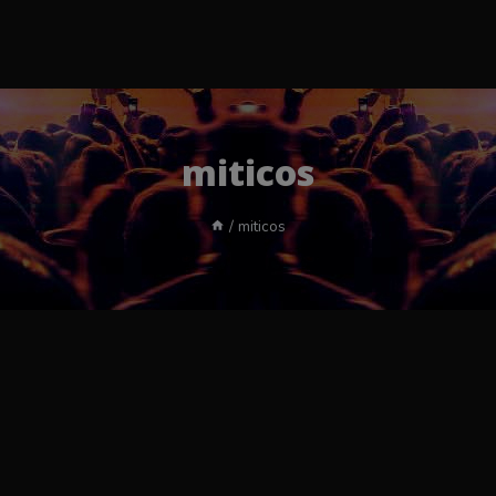
miticos
/
miticos