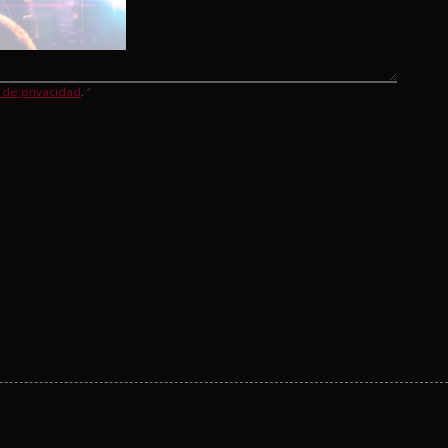
a de privacidad
.
*