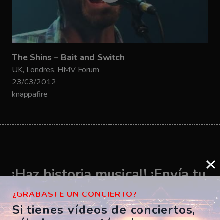
The Shins – Bait and Switch
UK, Londres, HMV Forum
23/03/2012
knappafire
¡Haz historia musical! ¡Envía tu
vídeo ahora!
¿GRABASTE UN CONCIERTO?
Si tienes vídeos de conciertos,