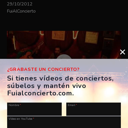
29/10/2012
FuiAlConcierto
¿GRABASTE UN CONCIERTO?
Si tienes vídeos de conciertos,
súbelos y mantén vivo
Fuialconcierto.com.
Los Musicarios – Loco&Motora
Nombre
*
Email
*
ES, Barcelona, Gran Bodega Saltó
29/10/2012
Vídeo en YouTube
*
FuiAlConcierto