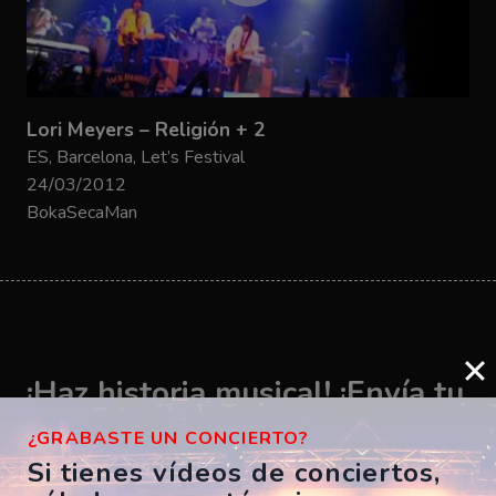
Lori Meyers – Religión + 2
ES, Barcelona, Let’s Festival
24/03/2012
BokaSecaMan
¡Haz historia musical! ¡Envía tu
vídeo ahora!
¿GRABASTE UN CONCIERTO?
Si tienes vídeos de conciertos,