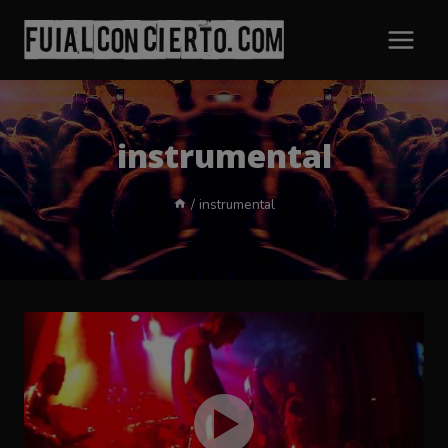
Saltar
al
contenido
instrumental
/
instrumental