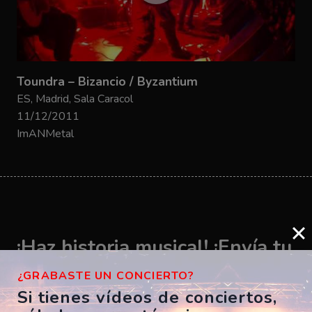
Toundra – Bizancio / Byzantium
ES, Madrid, Sala Caracol
11/12/2011
ImANMetal
¡Haz historia musical! ¡Envía tu
vídeo ahora!
¿GRABASTE UN CONCIERTO?
Si tienes vídeos de conciertos,