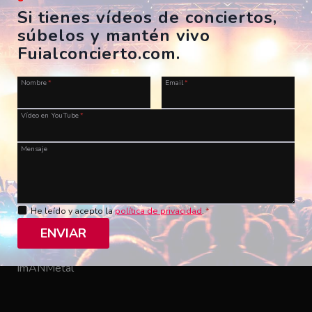
Si tienes vídeos de conciertos,
súbelos y mantén vivo
Fuialconcierto.com.
Nombre
*
Email
*
Vídeo en YouTube
*
Mensaje
He leído y acepto la
política de privacidad
.
*
Toundra – Bizancio / Byzantium
ENVIAR
ES, Madrid, Sala Caracol
11/12/2011
ImANMetal