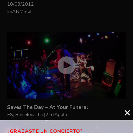
10/03/2012
ImANMetal
Saves The Day – At Your Funeral
ES, Barcelona, La [2] d’Apolo
16/12/2011
ImANMetal
¿GRABASTE UN CONCIERTO?