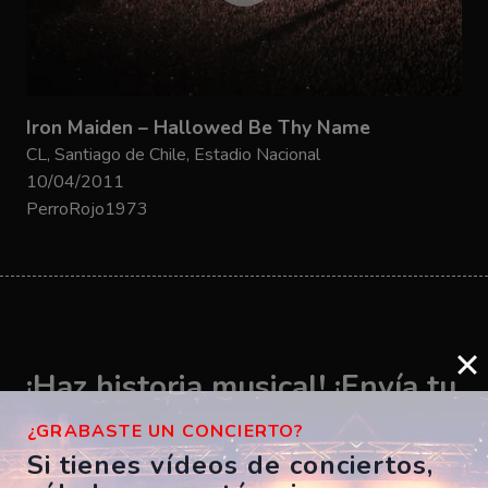
Iron Maiden – Hallowed Be Thy Name
CL, Santiago de Chile, Estadio Nacional
10/04/2011
PerroRojo1973
¡Haz historia musical! ¡Envía tu
vídeo ahora!
¿GRABASTE UN CONCIERTO?
Si tienes vídeos de conciertos,