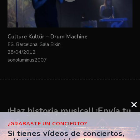
Culture Kultür – Drum Machine
ES, Barcelona, Sala Bikini
28/04/2012
sonoluminus2007
¡Haz historia musical! ¡Envía tu
vídeo ahora!
¿GRABASTE UN CONCIERTO?
Si tienes vídeos de conciertos,