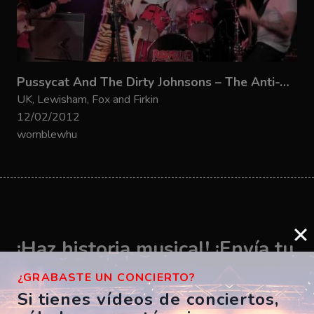
Pussycat And The Dirty Johnsons – The Anti-Valentines Party
UK, Lewisham, Fox and Firkin
12/02/2012
womblewhu
¡Haz historia musical! ¡Envía tu
vídeo ahora!
¿GRABASTE UN CONCIERTO?
Si tienes vídeos de conciertos,