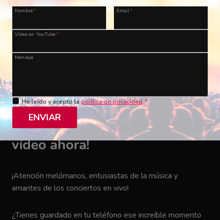
Arctic Monkeys – A View From The Afternoon
Nombre
*
Email
*
USA, Detroit, Joe Louis Arena
03/03/2012
Vídeo en YouTube
*
LordKakumei
Mensaje
He leído y acepto la
política de privacidad
.
*
ENVIAR
¡Haz historia musical! ¡Envía tu
vídeo ahora!
¡Atención melómanos, entusiastas de la música y
amantes de los conciertos en vivo!
¿Tienes guardado en tu teléfono ese increíble momento