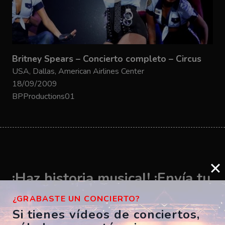
Britney Spears – Concierto completo – Circus
USA, Dallas, American Airlines Center
18/09/2009
BPProductions01
¡Haz historia musical! ¡Envía tu
vídeo ahora!
¿GRABASTE UN CONCIERTO?
Si tienes vídeos de conciertos,