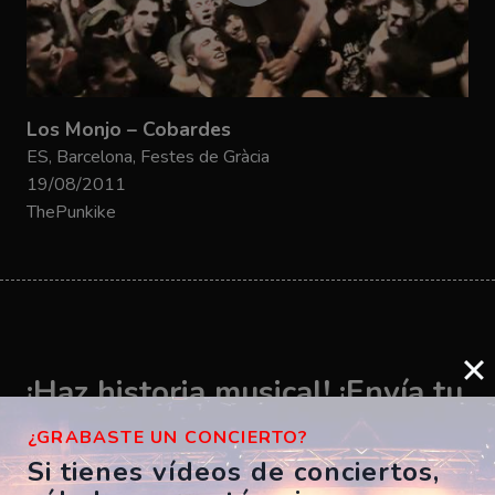
Los Monjo – Cobardes
ES, Barcelona, Festes de Gràcia
19/08/2011
ThePunkike
¡Haz historia musical! ¡Envía tu
vídeo ahora!
¿GRABASTE UN CONCIERTO?
Si tienes vídeos de conciertos,