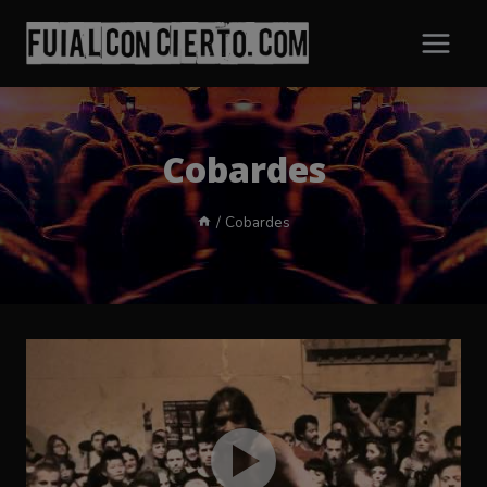
Saltar
al
contenido
Cobardes
/
Cobardes