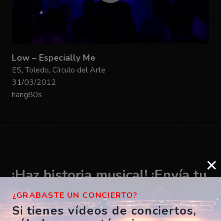
Low – Especially Me
ES, Toledo, Círculo del Arte
31/03/2012
hang80s
¡Haz historia musical! ¡Envía tu
vídeo ahora!
¿GRABASTE UN CONCIERTO?
Si tienes vídeos de conciertos,