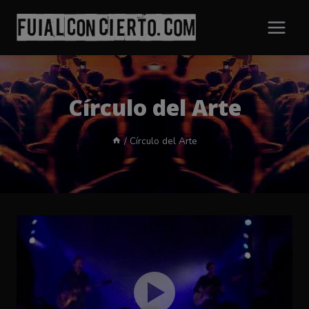
Saltar
al
contenido
Círculo del Arte
/
Círculo del Arte