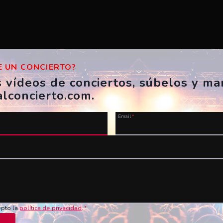
 UN CONCIERTO?
s vídeos de conciertos, súbelos y m
alconcierto.com.
Email
*
u vídeo ahora!
Nombre
*
Vídeo en YouTube
*
epto la
política de privacidad
.
*
de los conciertos en vivo!