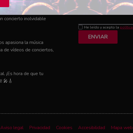
Mensaje
el que tu artista favorito
n concierto inolvidable
He leído y acepto la
polític
ENVIAR
nos apasiona la música
a de vídeos de conciertos,
al. ¡Es hora de que tu
l! 🎤🎸
Aviso legal
Privacidad
Cookies
Accesibilidad
Mapa web