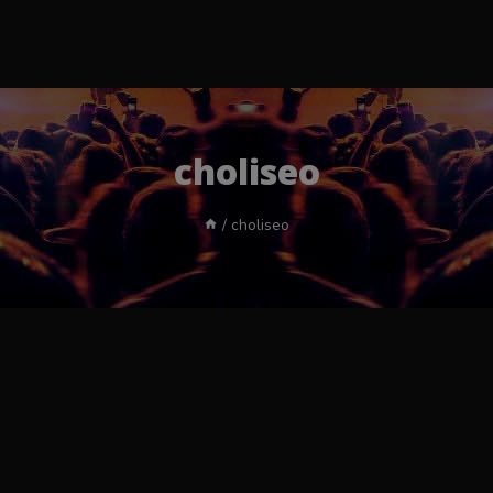
choliseo
/
choliseo