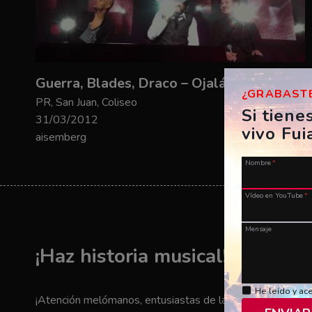
Guerra, Blades, Draco – Ojalá que llueva café
¿GRABASTE
PR, San Juan, Coliseo
Si tiene
31/03/2012
vivo Fui
aisemberg
Nombre
*
Vídeo en YouTube
*
Mensaje
¡Haz historia musical! ¡Envía t
He leído y ac
¡Atención melómanos, entusiastas de la música y amantes 