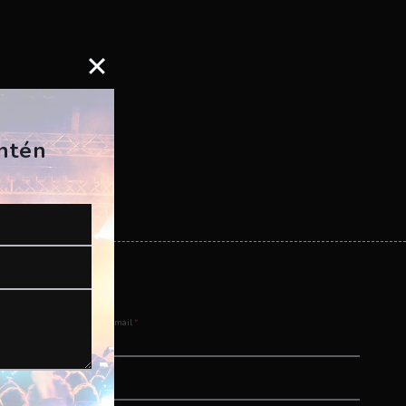
antén
Email
*