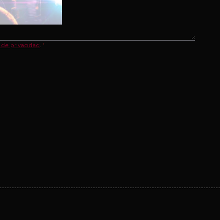
a de privacidad
.
*