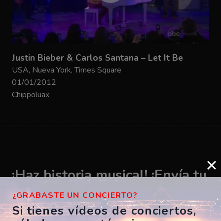
Justin Bieber & Carlos Santana – Let It Be
USA, Nueva York, Times Square
01/01/2012
Chippoluax
¡Haz historia musical! ¡Envía tu
vídeo ahora!
¿GRABASTE UN CONCIERTO?
Si tienes vídeos de conciertos,