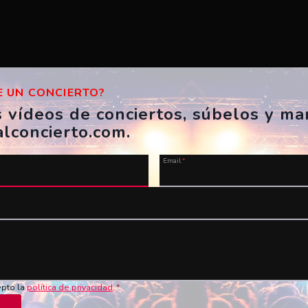
 UN CONCIERTO?
s vídeos de conciertos, súbelos y m
alconcierto.com.
Email
*
u vídeo ahora!
Nombre
*
Vídeo en YouTube
*
epto la
política de privacidad
.
*
de los conciertos en vivo!