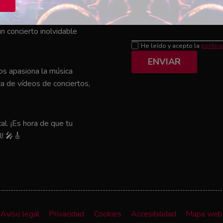
Mensaje
el que tu artista favorito
n concierto inolvidable
He leído y acepto la
polític
ENVIAR
nos apasiona la música
a de vídeos de conciertos,
al. ¡Es hora de que tu
l! 🎤🎸
Aviso legal
Privacidad
Cookies
Accesibilidad
Mapa web