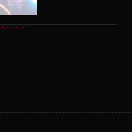
a de privacidad
.
*