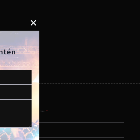
antén
Email
*