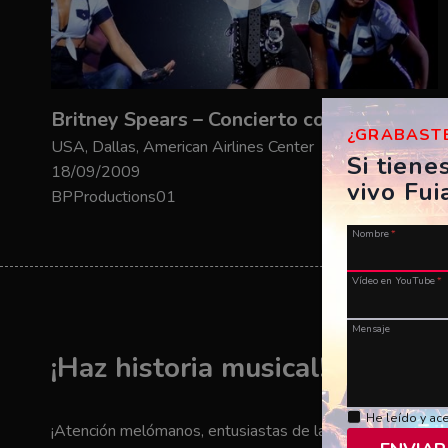
Britney Spears – Concierto completo – Circus
¿GRABASTE
USA, Dallas, American Airlines Center
Si tiene
18/09/2009
vivo Fui
BPProductions01
Nombre
*
Vídeo en YouTube
*
Mensaje
¡Haz historia musical! ¡Envía t
He leído y ac
¡Atención melómanos, entusiastas de la música y amantes 