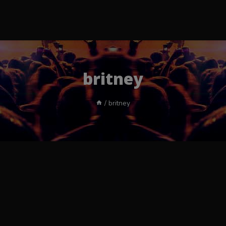
britney
/
britney