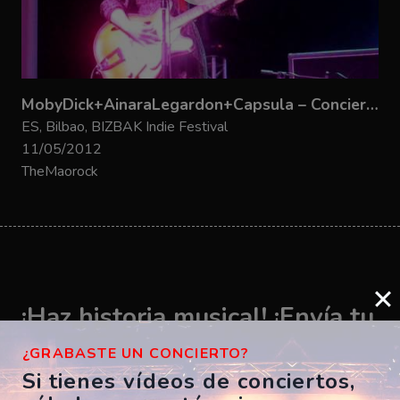
MobyDick+AinaraLegardon+Capsula – Concierto completo
ES, Bilbao, BIZBAK Indie Festival
11/05/2012
TheMaorock
¡Haz historia musical! ¡Envía tu
vídeo ahora!
¿GRABASTE UN CONCIERTO?
Si tienes vídeos de conciertos,