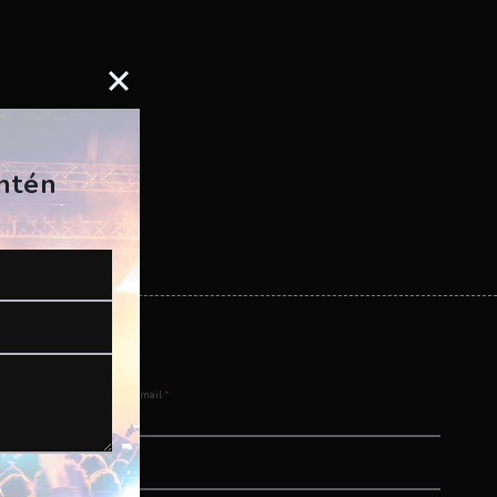
antén
Email
*