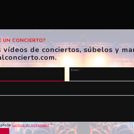
 UN CONCIERTO?
s vídeos de conciertos, súbelos y m
alconcierto.com.
Email
*
u vídeo ahora!
Nombre
*
Vídeo en YouTube
*
epto la
política de privacidad
.
*
de los conciertos en vivo!