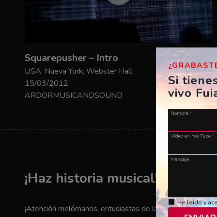
Squarepusher – Intro
¿GRABASTE
USA, Nueva York, Webster Hall
Si tiene
15/03/2012
vivo Fui
ARDORMUSICANDSOUND
Nombre
*
Vídeo en YouTube
*
Mensaje
¡Haz historia musical! ¡Envía t
He leído y ac
¡Atención melómanos, entusiastas de la música y amantes 