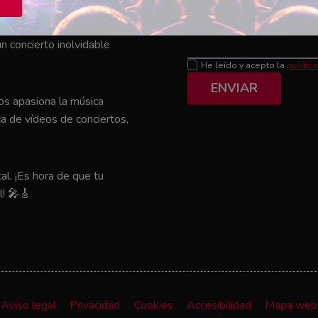
Mensaje
el que tu artista favorito
n concierto inolvidable
He leído y acepto la
polític
ENVIAR
nos apasiona la música
a de vídeos de conciertos,
al. ¡Es hora de que tu
l! 🎤🎸
Aviso legal
Privacidad
Cookies
Accesibilidad
Mapa web