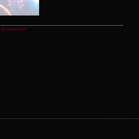
a de privacidad
.
*