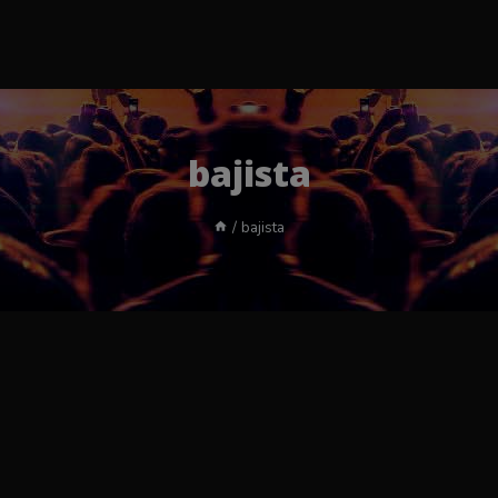
bajista
/
bajista