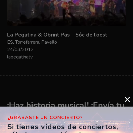
La Pegatina & Obrint Pas – Sóc de l’oest
ES, Torrefarrera, Pavelló
24/03/2012
lapegatinatv
¡Haz historia musical! ¡Envía tu
vídeo ahora!
¿GRABASTE UN CONCIERTO?
Si tienes vídeos de conciertos,