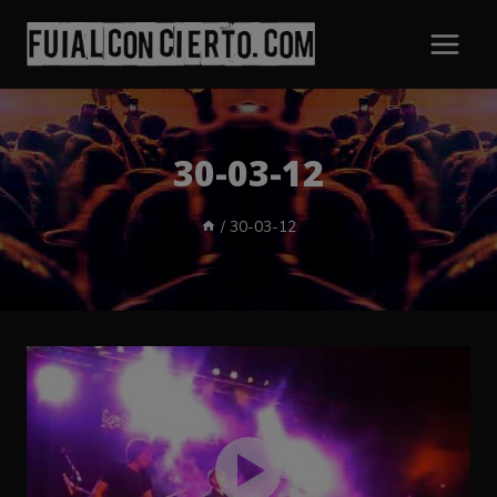
Saltar
al
contenido
30-03-12
/
30-03-12