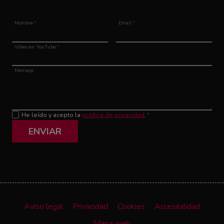
Nombre
*
Email
*
Vídeo en YouTube
*
Mensaje
He leído y acepto la
política de privacidad
.
*
ENVIAR
Aviso legal
Privacidad
Cookies
Accesibilidad
Mapa web