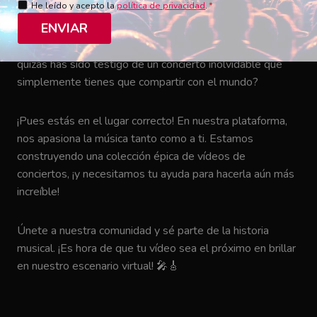
He leído y acepto la
política de privacidad
.
*
ENVIAR
¿Tienes guardado en tu teléfono ese increíble momento
en el que tu artista favorito hizo temblar el escenario? ¿O
quizás has sido testigo de un concierto inolvidable que
simplemente tienes que compartir con el mundo?
¡Pues estás en el lugar correcto! En nuestra plataforma,
nos apasiona la música tanto como a ti. Estamos
construyendo una colección épica de vídeos de
conciertos, ¡y necesitamos tu ayuda para hacerla aún más
increíble!
Únete a nuestra comunidad y sé parte de la historia
musical. ¡Es hora de que tu vídeo sea el próximo en brillar
en nuestro escenario virtual! 🎤🎸