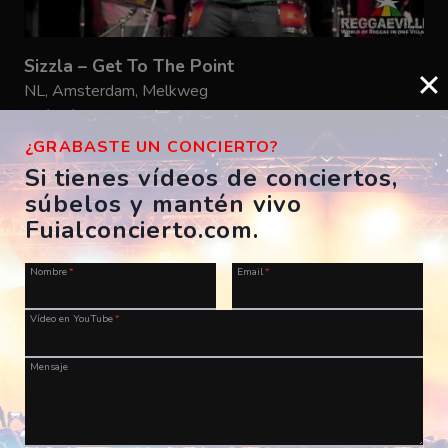
Sizzla – Get To The Point
NL, Amsterdam, Melkweg
30/03/2012
reggaeville
¿GRABASTE UN CONCIERTO?
Si tienes vídeos de conciertos,
súbelos y mantén vivo
Fuialconcierto.com.
Nombre
*
Email
*
¡Haz historia musical! ¡Envía tu
Vídeo en YouTube
*
vídeo ahora!
Mensaje
¡Atención melómanos, entusiastas de la música y
amantes de los conciertos en vivo!