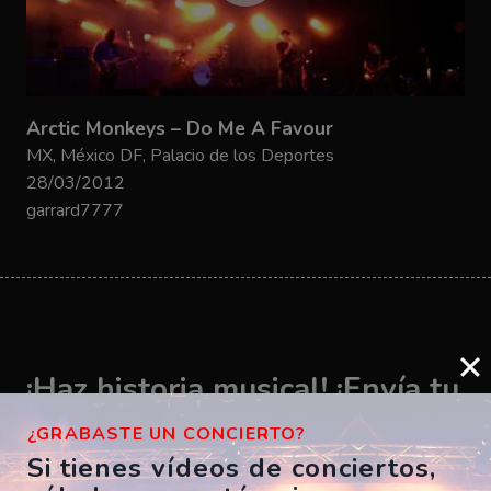
Arctic Monkeys – Do Me A Favour
MX, México DF, Palacio de los Deportes
28/03/2012
garrard7777
¡Haz historia musical! ¡Envía tu
vídeo ahora!
¿GRABASTE UN CONCIERTO?
Si tienes vídeos de conciertos,