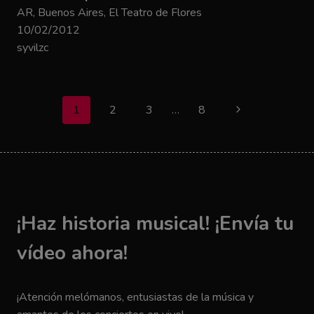
AR, Buenos Aires, El Teatro de Flores
10/02/2012
syvilzc
Navegación
1
2
3
…
8
Siguiente
de
página
página
¡Haz historia musical! ¡Envía tu
vídeo ahora!
¡Atención melómanos, entusiastas de la música y