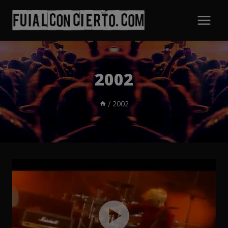
Saltar
al
contenido
2002
/
2002