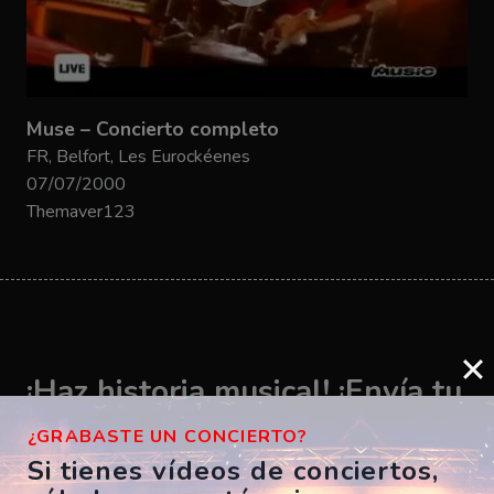
Muse – Concierto completo
FR, Belfort, Les Eurockéenes
07/07/2000
Themaver123
¡Haz historia musical! ¡Envía tu
vídeo ahora!
¿GRABASTE UN CONCIERTO?
Si tienes vídeos de conciertos,