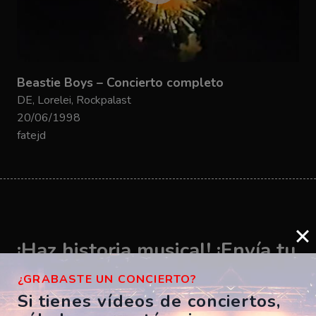
Beastie Boys – Concierto completo
DE, Lorelei, Rockpalast
20/06/1998
fatejd
¡Haz historia musical! ¡Envía tu
vídeo ahora!
¿GRABASTE UN CONCIERTO?
Si tienes vídeos de conciertos,