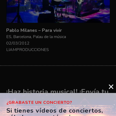
Pablo Milanes – Para vivir
ES, Barcelona, Palau de la música
02/03/2012
LIAMPRODUCCIONES
¡Haz historia musical! ¡Envía tu
vídeo ahora!
¿GRABASTE UN CONCIERTO?
Si tienes vídeos de conciertos,