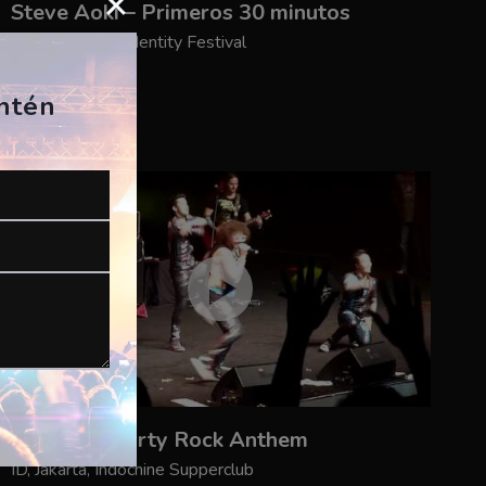
Steve Aoki – Primeros 30 minutos
USA Houston, Identity Festival
27/08/2011
R0BFURY
antén
LMFAO – Party Rock Anthem
ID, Jakarta, Indochine Supperclub