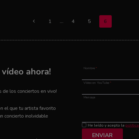
Página
1
…
4
5
6
anterior
u vídeo ahora!
Nombre
*
Vídeo en YouTube
*
de los conciertos en vivo!
Mensaje
el que tu artista favorito
n concierto inolvidable
He leído y acepto la
polític
ENVIAR