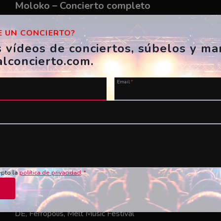
Moloko – Concierto completo
NL, Landgraaf, Pinkpop
18/05/2004
 UN CONCIERTO?
brainphreak
s vídeos de conciertos, súbelos y m
alconcierto.com.
Email
*
epto la
política de privacidad
.
*
Massive Attack – Concierto completo
DE, Ferropolis, Melt Music Festival