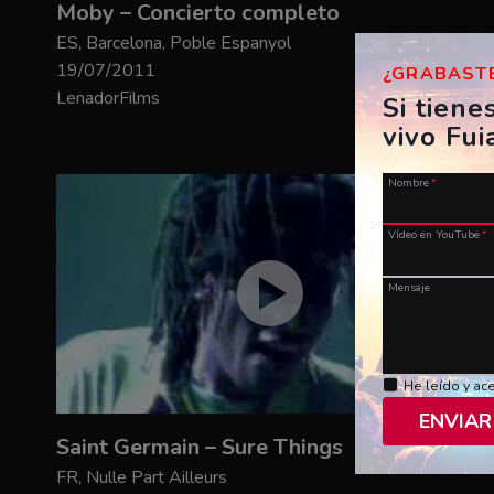
Moby – Concierto completo
ES, Barcelona, Poble Espanyol
19/07/2011
¿GRABASTE
LenadorFilms
Si tiene
vivo Fui
Nombre
*
Vídeo en YouTube
*
Mensaje
He leído y ac
ENVIAR
Saint Germain – Sure Things
FR, Nulle Part Ailleurs