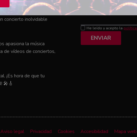
Mensaje
el que tu artista favorito
n concierto inolvidable
He leído y acepto la
polític
ENVIAR
nos apasiona la música
a de vídeos de conciertos,
al. ¡Es hora de que tu
l! 🎤🎸
Aviso legal
Privacidad
Cookies
Accesibilidad
Mapa web