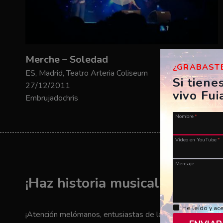
Merche – Soledad
¿GRABASTE
ES, Madrid, Teatro Arteria Coliseum
Si tiene
27/12/2011
vivo Fui
Embrujadochris
Nombre
*
Vídeo en YouTube
*
Mensaje
¡Haz historia musical! ¡Envía t
He leído y ac
¡Atención melómanos, entusiastas de la música y amantes 