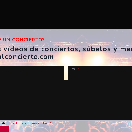
 UN CONCIERTO?
s vídeos de conciertos, súbelos y m
alconcierto.com.
Email
*
u vídeo ahora!
Nombre
*
Vídeo en YouTube
*
epto la
política de privacidad
.
*
de los conciertos en vivo!