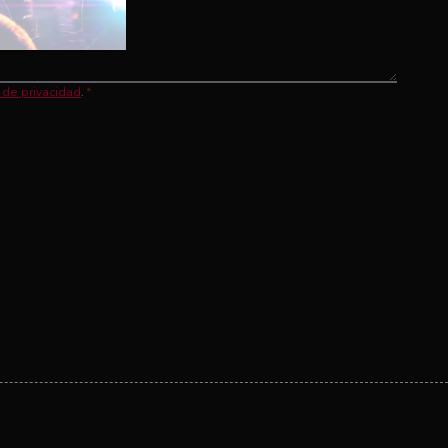
a de privacidad
.
*