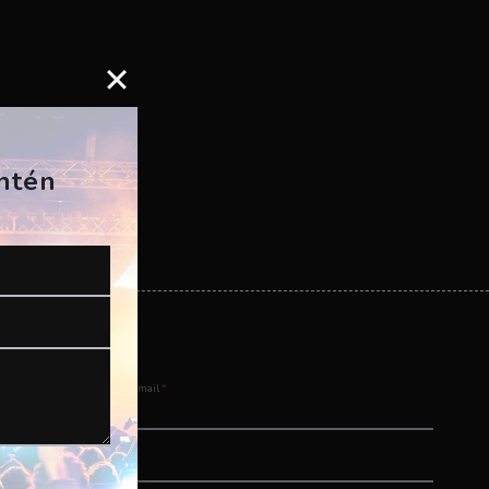
antén
Email
*